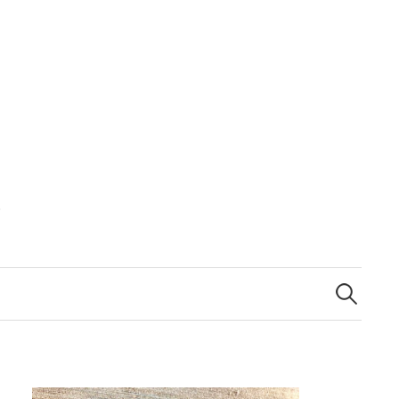
m
検
索: