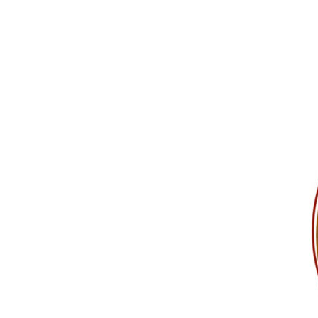
コ
ン
テ
ン
ツ
へ
ス
キ
ッ
プ