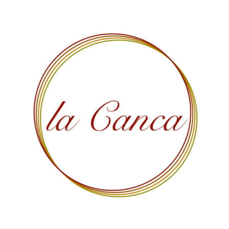
コ
ン
テ
ン
ツ
へ
ス
キ
ッ
プ